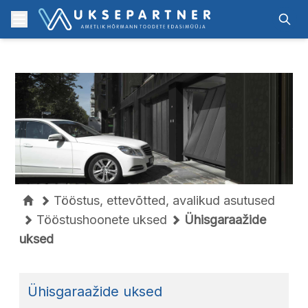
Skip to content
Menu
Otsi
Tööstus, ettevõtted, avalikud asutused
Tööstushoonete uksed
Ühisgaraažide
uksed
Ühisgaraažide uksed