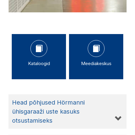
Kataloogid
Meediakeskus
Head põhjused Hörmanni
ühisgaraaži uste kasuks
otsustamiseks