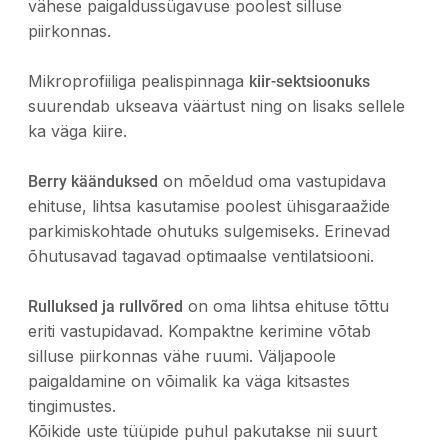
vähese paigaldussügavuse poolest silluse
piirkonnas.
Mikroprofiiliga pealispinnaga
kiir-sektsioonuks
suurendab ukseava väärtust ning on lisaks sellele
ka väga kiire.
on mõeldud oma vastupidava
Berry käänduksed
ehituse, lihtsa kasutamise poolest ühisgaraažide
parkimiskohtade ohutuks sulgemiseks. Erinevad
õhutusavad tagavad optimaalse ventilatsiooni.
on oma lihtsa ehituse tõttu
Rulluksed ja rullvõred
eriti vastupidavad. Kompaktne kerimine võtab
silluse piirkonnas vähe ruumi. Väljapoole
paigaldamine on võimalik ka väga kitsastes
tingimustes.
Kõikide uste tüüpide puhul pakutakse nii suurt