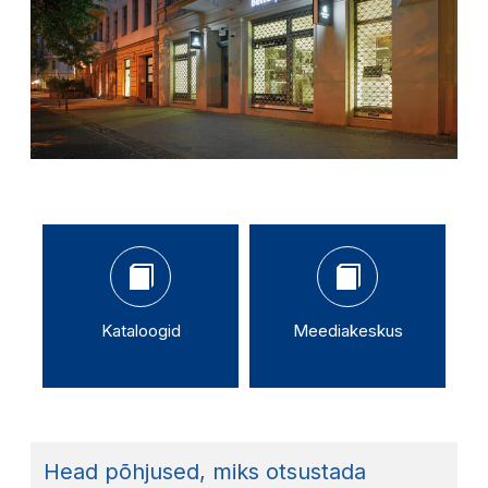
Kataloogid
Meediakeskus
Head põhjused, miks otsustada