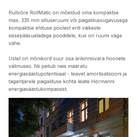
Rullvõre RollMatic on mõeldud oma kompaktse
max. 335 mm silluseruumi või paigaldussügavusega
kompaktse ehituse poolest eriti väikeste
sissepääsualadega poodidele, kus on ruumi väga
vähe.
Ustel on mõnikord suur osa ärikinnisvara hoonete
välimuses. Nii peitub neis määratu
energiasäästupotentsiaal - teavet amortisatsiooni ja
tagantjärele paigalduse kohta leiate Hörmanni
energiasäästukompassist.