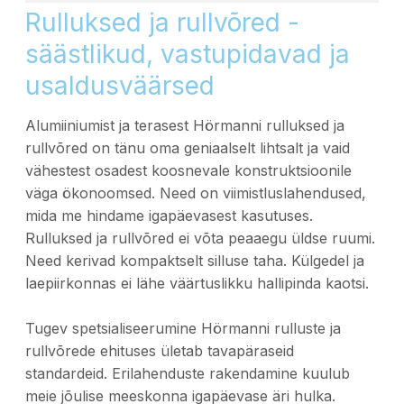
Rulluksed ja rullvõred -
säästlikud, vastupidavad ja
usaldusväärsed
Alumiiniumist ja terasest Hörmanni rulluksed ja
rullvõred on tänu oma geniaalselt lihtsalt ja vaid
vähestest osadest koosnevale konstruktsioonile
väga ökonoomsed. Need on viimistluslahendused,
mida me hindame igapäevasest kasutuses.
Rulluksed ja rullvõred ei võta peaaegu üldse ruumi.
Need kerivad kompaktselt silluse taha. Külgedel ja
laepiirkonnas ei lähe väärtuslikku hallipinda kaotsi.
Tugev spetsialiseerumine Hörmanni rulluste ja
rullvõrede ehituses ületab tavapäraseid
standardeid. Erilahenduste rakendamine kuulub
meie jõulise meeskonna igapäevase äri hulka.