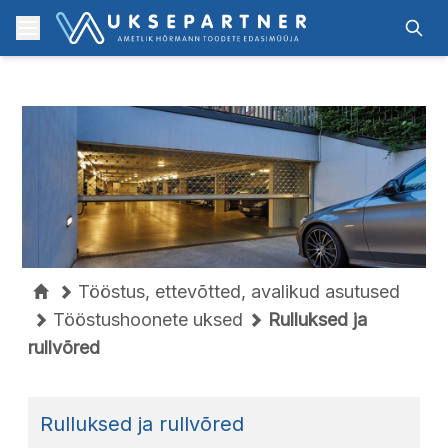
Skip to content
Menu
Otsi
Tööstus, ettevõtted, avalikud asutused
Tööstushoonete uksed
Rulluksed ja
rullvõred
Rulluksed ja rullvõred