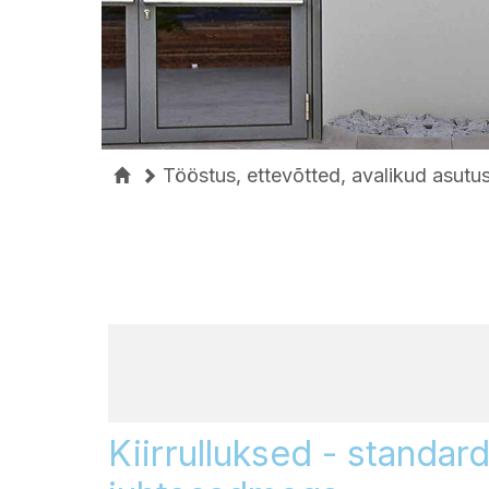
Tööstus, ettevõtted, avalikud asutu
Kiirrulluksed - standar