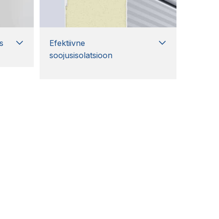
s
Efektiivne
soojusisolatsioon