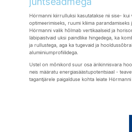
juhtseadmega
Hörmanni kiirrulluksi kasutatakse nii sise- kui 
optimeerimiseks, ruumi kliima parandamiseks 
Hörmanni valik hõlmab vertikaalseid ja horiso
läbipaistvaid uksi paindlike hingedega, ka kom
ja rullustega, aga ka tugevaid ja hooldussõbral
alumiiniumprofiilidega.
Ustel on mõnikord suur osa ärikinnisvara hoon
neis määratu energiasäästupotentsiaal - teavet
tagantjärele paigalduse kohta leiate Hörmann