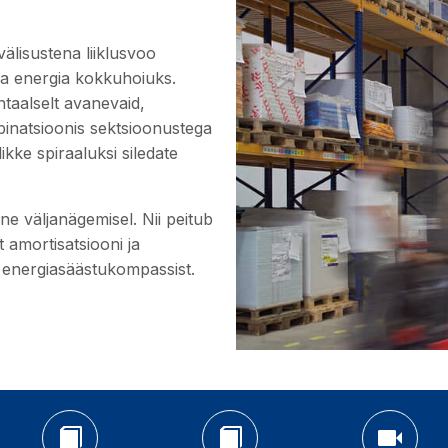
välisustena liiklusvoo
ja energia kokkuhoiuks.
ntaalselt avanevaid,
binatsioonis sektsioonustega
ikke spiraaluksi siledate
e väljanägemisel. Nii peitub
 amortisatsiooni ja
i energiasäästukompassist.