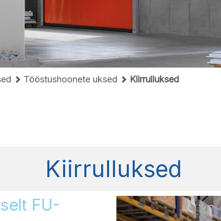
sed
Tööstushoonete uksed
Kiirrulluksed
Kiirrulluksed
dselt FU-