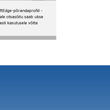
ftEdge-põrandaprofiil -
ale otsasõitu saab ukse
esti kasutusele võtta