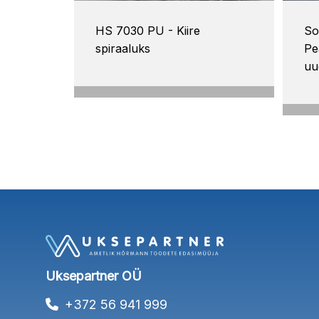
HS 7030 PU - Kiire
So
spiraaluks
Pe
uu
Uksepartner OÜ
+372 56 941 999