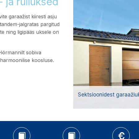
 ja rulluksed
ite garaažist kiiresti asju
e tandem-jalgratas pargitud
te ning ligipääs uksele on
 Hörmannilt sobiva
harmoonilise koosluse.
Sektsioonidest garaažiu