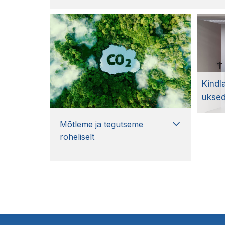
Kindl
uksed
Mõtleme ja tegutseme
roheliselt