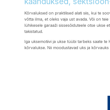
käänduksed, sektsioon-
Kõrvaluksed on praktilised alati siis, kui te soov
võtta ilma, et oleks vaja ust avada. Või on tei
lühikesele garaaži sissesõiduteele otse ukse et
takistatud.
Iga uksemotiivi ja ukse tüübi tarbeks saate te
kõrvalukse. Nii moodustavad uks ja kõrvauks 