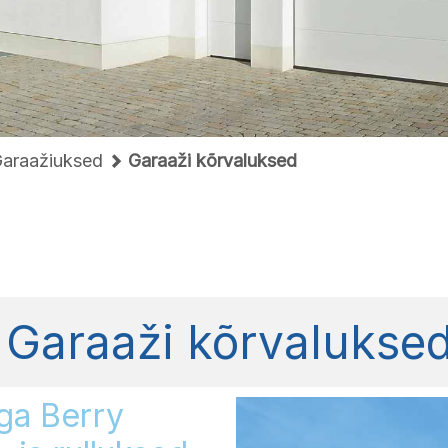
araažiuksed
Garaaži kõrvaluksed
Garaaži kõrvalukse
ga Berry