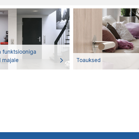
a funktsiooniga
 majale
Toauksed