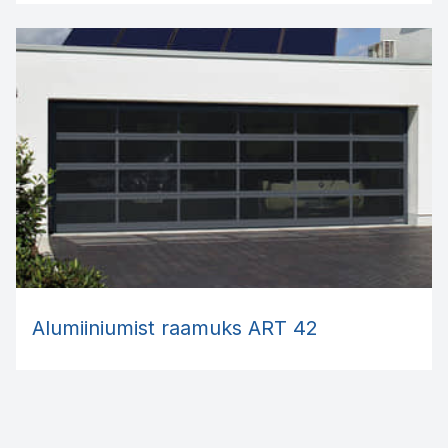
Alumiiniumist raamuks ART 42