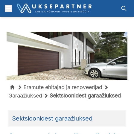
Skip to content
Menu
Otsi
Eramute ehitajad ja renoveerijad
Garaažiuksed
Sektsioonidest garaažiuksed
Sektsioonidest garaažiuksed