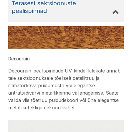
Terasest sektsioonuste
pealispinnad
Decograin
Decograin-pealispindade UV-kindel kilekate annab
teie sektsioonuksele tõeliselt detailitruu ja
silmatorkava puidumustri või elegantse
antratsiidivärvi metallikpinna väljanägemise. Saate
valida viie tõetruu puidudekoori või ühe elegentse
metallikefektiga dekoori vahel.