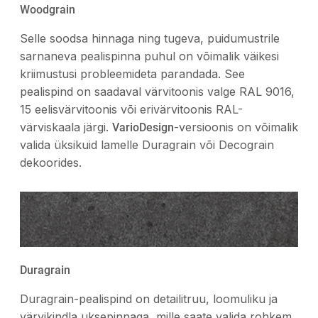
Woodgrain
Selle soodsa hinnaga ning tugeva, puidumustrile
sarnaneva pealispinna puhul on võimalik väikesi
kriimustusi probleemideta parandada. See
pealispind on saadaval värvitoonis valge RAL 9016,
15 eelisvärvitoonis või erivärvitoonis RAL-
värviskaala järgi.
-versioonis on võimalik
VarioDesign
valida üksikuid lamelle Duragrain või Decograin
dekoorides.
Duragrain
Duragrain-pealispind on detailitruu, loomuliku ja
värvikindla uksepinnaga, mille saate valida rohkem