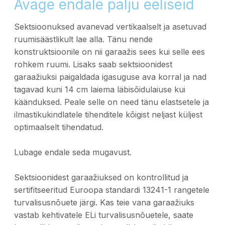
Avage endale palju eeliseid
Sektsioonuksed avanevad vertikaalselt ja asetuvad
ruumisäästlikult lae alla. Tänu nende
konstruktsioonile on nii garaažis sees kui selle ees
rohkem ruumi. Lisaks saab sektsioonidest
garaažiuksi paigaldada igasuguse ava korral ja nad
tagavad kuni 14 cm laiema läbisõidulaiuse kui
käänduksed. Peale selle on need tänu elastsetele ja
ilmastikukindlatele tihenditele kõigist neljast küljest
optimaalselt tihendatud.
Lubage endale seda mugavust.
Sektsioonidest garaažiuksed on kontrollitud ja
sertifitseeritud Euroopa standardi 13241-1 rangetele
turvalisusnõuete järgi. Kas teie vana garaažiuks
vastab kehtivatele ELi turvalisusnõuetele, saate