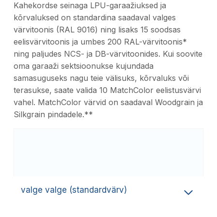
Kahekordse seinaga LPU-garaažiuksed ja
kõrvaluksed on standardina saadaval valges
värvitoonis (RAL 9016) ning lisaks 15 soodsas
eelisvärvitoonis ja umbes 200 RAL-värvitoonis*
ning paljudes NCS- ja DB-värvitoonides. Kui soovite
oma garaaži sektsioonukse kujundada
samasuguseks nagu teie välisuks, kõrvaluks või
terasukse, saate valida 10 MatchColor eelistusvärvi
vahel. MatchColor värvid on saadaval Woodgrain ja
Silkgrain pindadele.**
valge valge (standardvärv)