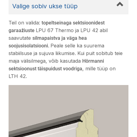
Valige sobiv ukse tüüp
Teil on valida:
topeltseinaga sektsioonidest
LPU 67 Thermo ja LPU 42 abil
garaažiuste
saavutate
silmapaistva ja väga hea
Peale selle ka suurema
soojusisolatsiooni.
stabiilsuse ja sujuva liikumise. Kui puit sobitub teie
maja välisilmega, võib kasutada
Hörmanni
, mille tüüp on
sektsioonust täispuidust voodriga
LTH 42.