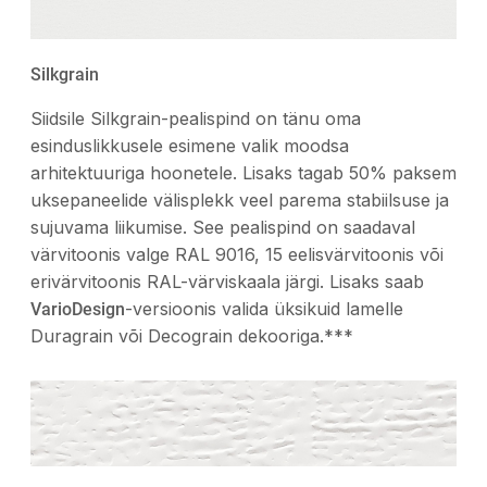
Silkgrain
Siidsile Silkgrain-pealispind on tänu oma
esinduslikkusele esimene valik moodsa
arhitektuuriga hoonetele. Lisaks tagab 50% paksem
uksepaneelide välisplekk veel parema stabiilsuse ja
sujuvama liikumise. See pealispind on saadaval
värvitoonis valge RAL 9016, 15 eelisvärvitoonis või
erivärvitoonis RAL-värviskaala järgi. Lisaks saab
-versioonis valida üksikuid lamelle
VarioDesign
Duragrain või Decograin dekooriga.***