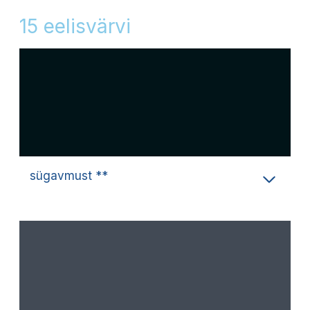
15 eelisvärvi
sügavmust **