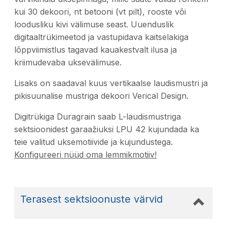
kui 30 dekoori, nt betooni (vt pilt), rooste või
loodusliku kivi välimuse seast. Uuenduslik
digitaaltrükimeetod ja vastupidava kaitselakiga
lõppviimistlus tagavad kauakestvalt ilusa ja
kriimudevaba uksevälimuse.
Lisaks on saadaval kuus vertikaalse laudismustri ja
pikisuunalise mustriga dekoori Verical Design.
Digitrükiga Duragrain saab L-laudismustriga
sektsioonidest garaažiuksi LPU 42 kujundada ka
teie valitud uksemotiivide ja kujundustega.
Konfigureeri nüüd oma lemmikmotiiv!
Terasest sektsioonuste värvid