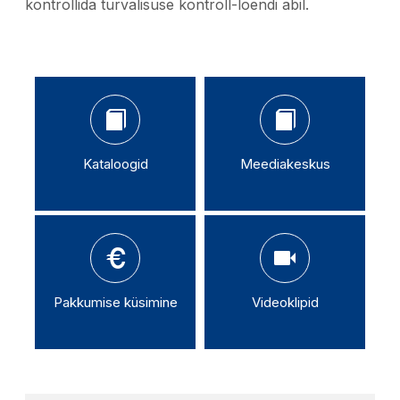
kontrollida turvalisuse kontroll-loendi abil.
Kataloogid
Meediakeskus
Pakkumise küsimine
Videoklipid