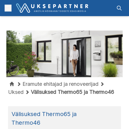
Skip to content
Menu
Otsi
Eramute ehitajad ja renoveerijad
Uksed
Välisuksed Thermo65 ja Thermo46
Välisuksed Thermo65 ja
Thermo46