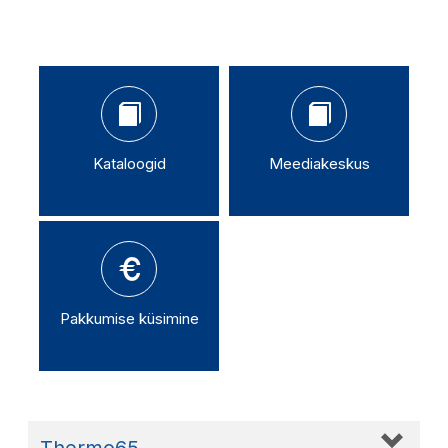
Kataloogid
Meediakeskus
Pakkumise küsimine
Thermo65