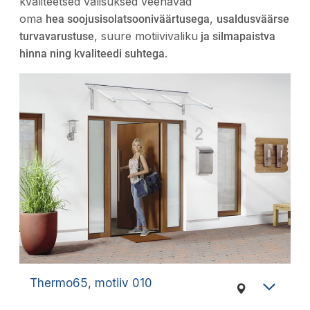
kvaliteetsed välisuksed veenavad
oma
,
hea soojusisolatsooniväärtusega
usaldusväärse
, suure motiivivaliku
turvavarustuse
ja silmapaistva
.
hinna ning kvaliteedi suhtega
Thermo65, motiiv 010